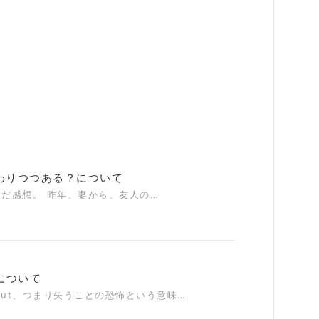
わりつつある？について
んだ感想。 昨年、妻から、友人の…
について
ing out、つまり失うことの恐怖という意味…