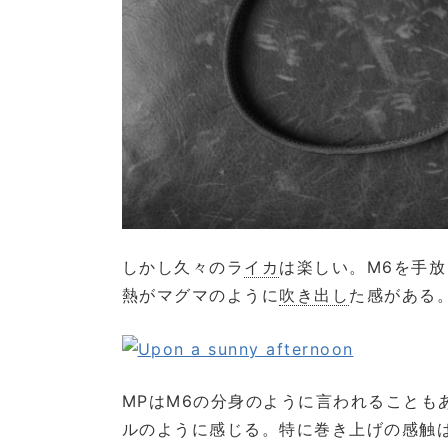
しかし久々のラ
イカ
は楽しい。M6を手
熱がマグマのように
吹き出し
た感がある
MPはM6の分身のように言われることも
ルのように感じる。特に巻き上げの感触は