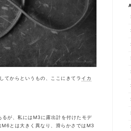
放してからというもの、ここにきてラ
イカ
。
あるが、私にはM3に露出計を付けたモデ
M6とは大きく異なり、滑らかさではM3