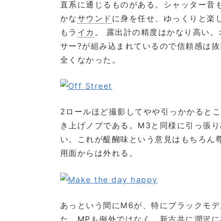
直系に通じるものがある。シャッター音
かな
サウンド
に身を任せ、ゆっくりと楽
もラ
イカ
。 露出計の精度はかなり高い
サー?が組み込まれているので信頼感は
全くなかった。
2ロールほど撮影してやや引っかかると
き上げノブである。M3と同様に引っ張
い。これが醍醐味という意見はもちろん
用面からは外れる。
あっという間にM6が、特にブラックモ
た。MPも例外ではなく、新古共に潤沢に