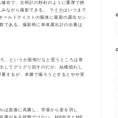
も健在で、古時計の秒針のように重厚で静
しみながら撮影できる。 ラ
イカ
はいつまで
G
。オールドテイストの駆体に最新の露出セン
抜群である。撮影時に単体露出計の出番は
ころ、というか面倒だなと思うところは巻
り出してグリグリ回すのだが、結構煩わし
尊重するが、本腰で撮ろうとするとやや実
デルは急激に高騰し、市場から姿を消し
在庫がある状態ではない。M6中古とMP