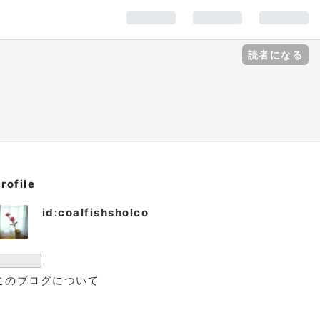
読者になる
rofile
id:coalfishsholco
このブログについて